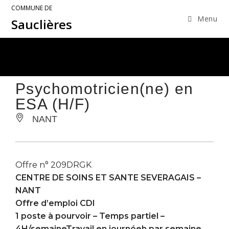
COMMUNE DE
Menu
Sauclières
Psychomotricien(ne) en
ESA (H/F)
NANT
Offre n° 209DRGK
CENTRE DE SOINS ET SANTE SEVERAGAIS –
NANT
Offre d’emploi CDI
1 poste à pourvoir – Temps partiel –
4H/semaineTravail en journéeh par semaine