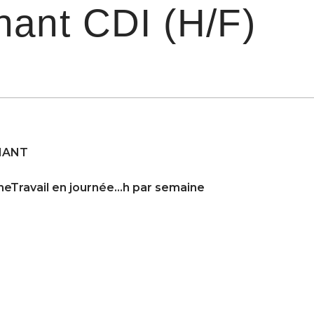
nant CDI (H/F)
NANT
ineTravail en journée…h par semaine