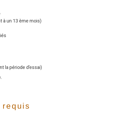
é
nt à un 13 ème mois)
iés
la période d’essai)
.
 requis